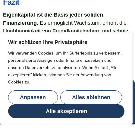
Fazit
Eigenkapital ist die Basis jeder soliden
Finanzierung.
Es ermöglicht Wachstum, erhöht die
Unabhängigkeit von Fremdkapitalgebern und schützt
bei wirtschaftlichen Schwankungen. Ob im
Wir schätzen Ihre Privatsphäre
Unternehmensaufbau, bei Immobilienprojekten oder
Wir verwenden Cookies, um Ihr Surferlebnis zu verbessern,
Investitionen – Eigenkapital sorgt für Stabilität,
personalisierte Anzeigen oder Inhalte einzusetzen und
Sicherheit und Handlungsfreiheit.
unseren Datenverkehr zu analysieren. Wenn Sie auf „Alle
akzeptieren" klicken, stimmen Sie der Anwendung von
Cookies zu.
Informationen
Rechtliches
Anpassen
Alles ablehnen
Warum zu uns?
Impressum
Über uns
Datenschutz
Alle akzeptieren
Unsere Leistungen
Immobilienlexikon